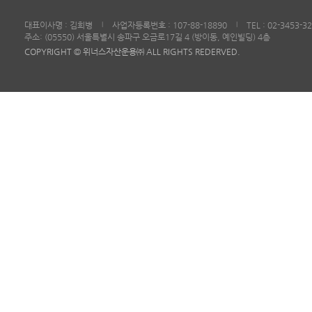
대표이사명 : 김희병
사업자등록번호 : 107-88-18890
TEL : 02-3453-3
|
|
주소: (05550) 서울특별시 송파구 오금로17길 4 (방이동, 예인빌딩) 4층
COPYRIGHT © 위너스자산운용㈜ ALL RIGHTS REDERVED.