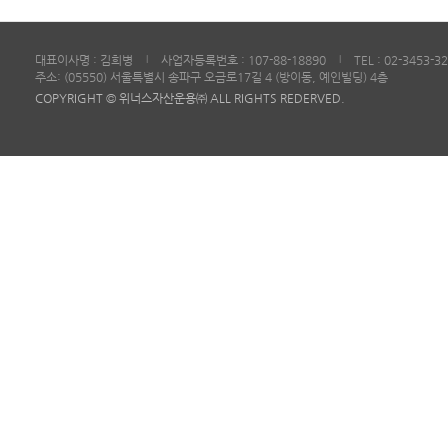
대표이사명 : 김희병
사업자등록번호 : 107-88-18890
TEL : 02-3453-3
|
|
주소: (05550) 서울특별시 송파구 오금로17길 4 (방이동, 예인빌딩) 4층
COPYRIGHT © 위너스자산운용㈜ ALL RIGHTS REDERVED.