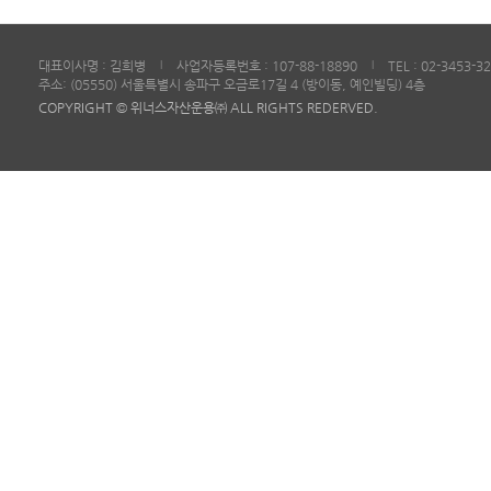
대표이사명 : 김희병
사업자등록번호 : 107-88-18890
TEL : 02-3453-3
|
|
주소: (05550) 서울특별시 송파구 오금로17길 4 (방이동, 예인빌딩) 4층
COPYRIGHT © 위너스자산운용㈜ ALL RIGHTS REDERVED.