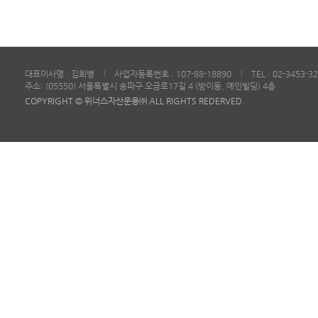
대표이사명 : 김희병
사업자등록번호 : 107-88-18890
TEL : 02-3453-3
|
|
주소: (05550) 서울특별시 송파구 오금로17길 4 (방이동, 예인빌딩) 4층
COPYRIGHT © 위너스자산운용㈜ ALL RIGHTS REDERVED.