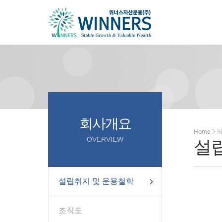
회사개요
Home >
OVERVIEW
설
설립취지 및 운용철학
조직도