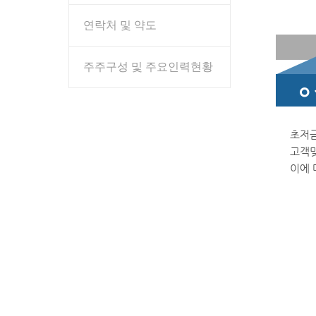
연락처 및 약도
주주구성 및 주요인력현황
초저금
고객맞
이에 