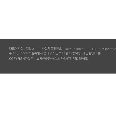
대표이사명 : 김희병
사업자등록번호 : 107-88-18890
TEL : 02-3453-3
|
|
주소: (05550) 서울특별시 송파구 오금로17길 4 (방이동, 예인빌딩) 4층
COPYRIGHT © 위너스자산운용㈜ ALL RIGHTS REDERVED.