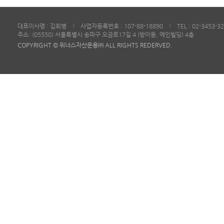
대표이사명 : 김희병
사업자등록번호 : 107-88-18890
TEL : 02-3453-3
|
|
주소: (05550) 서울특별시 송파구 오금로17길 4 (방이동, 예인빌딩) 4층
COPYRIGHT © 위너스자산운용㈜ ALL RIGHTS REDERVED.